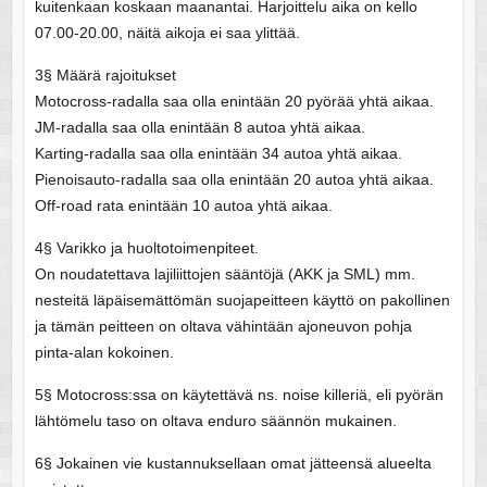
kuitenkaan koskaan maanantai. Harjoittelu aika on kello
07.00-20.00, näitä aikoja ei saa ylittää.
3§ Määrä rajoitukset
Motocross-radalla saa olla enintään 20 pyörää yhtä aikaa.
JM-radalla saa olla enintään 8 autoa yhtä aikaa.
Karting-radalla saa olla enintään 34 autoa yhtä aikaa.
Pienoisauto-radalla saa olla enintään 20 autoa yhtä aikaa.
Off-road rata enintään 10 autoa yhtä aikaa.
4§ Varikko ja huoltotoimenpiteet.
On noudatettava lajiliittojen sääntöjä (AKK ja SML) mm.
nesteitä läpäisemättömän suojapeitteen käyttö on pakollinen
ja tämän peitteen on oltava vähintään ajoneuvon pohja
pinta-alan kokoinen.
5§ Motocross:ssa on käytettävä ns. noise killeriä, eli pyörän
lähtömelu taso on oltava enduro säännön mukainen.
6§ Jokainen vie kustannuksellaan omat jätteensä alueelta