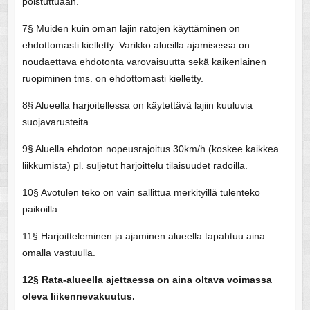
poistuttuaan.
7§ Muiden kuin oman lajin ratojen käyttäminen on
ehdottomasti kielletty. Varikko alueilla ajamisessa on
noudaettava ehdotonta varovaisuutta sekä kaikenlainen
ruopiminen tms. on ehdottomasti kielletty.
8§ Alueella harjoitellessa on käytettävä lajiin kuuluvia
suojavarusteita.
9§ Aluella ehdoton nopeusrajoitus 30km/h (koskee kaikkea
liikkumista) pl. suljetut harjoittelu tilaisuudet radoilla.
10§ Avotulen teko on vain sallittua merkityillä tulenteko
paikoilla.
11§ Harjoitteleminen ja ajaminen alueella tapahtuu aina
omalla vastuulla.
12§ Rata-alueella ajettaessa on aina oltava voimassa
oleva liikennevakuutus.